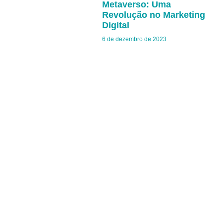
Metaverso: Uma
Revolução no Marketing
Digital
6 de dezembro de 2023
/CONTATOS
47 9 97617761
contato@bloon.com.br
/ENDEREÇO
Rua Joinville, 263 - Centro, Navegantes - SC, 88370-284