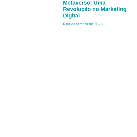
Metaverso: Uma
Revolução no Marketing
Digital
6 de dezembro de 2023
/CONTATOS
47 9 97617761
contato@bloon.com.br
/ENDEREÇO
Rua Joinville, 263 - Centro, Navegantes - SC, 88370-284